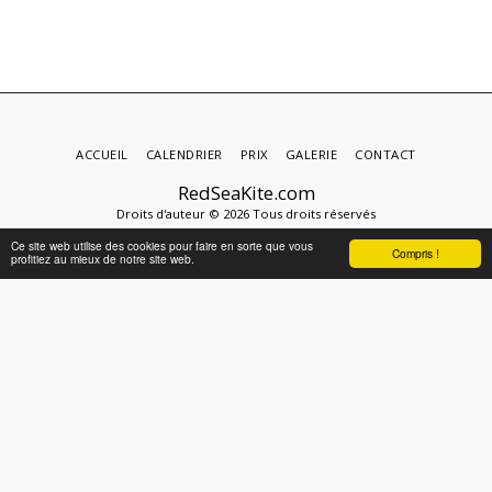
ACCUEIL
CALENDRIER
PRIX
GALERIE
CONTACT
RedSeaKite.com
Droits d'auteur © 2026 Tous droits réservés
Conditions d'Utilisations
|
Politique de Confidentialité
Ce site web utilise des cookies pour faire en sorte que vous
Compris !
profitiez au mieux de notre site web.
Propulsé par
SITE123
-
Créer un site internet
S'ABONNER